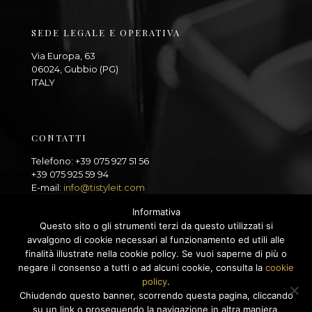
SEDE LEGALE E OPERATIVA
Via Europa, 63
06024, Gubbio (PG)
ITALY
CONTATTI
Telefono: +39 075 927 51 56
+39 075 925 59 94
E-mail:
info@tistyleit.com
Informativa
Questo sito o gli strumenti terzi da questo utilizzati si
avvalgono di cookie necessari al funzionamento ed utili alle
finalità illustrate nella cookie policy. Se vuoi saperne di più o
negare il consenso a tutti o ad alcuni cookie, consulta la
cookie
policy
.
©2025 Ti STYLE iT | Via Europa, 63 - 06024, Gubbio (PG) -
Chiudendo questo banner, scorrendo questa pagina, cliccando
ITALY | Capitale Sociale: 100.000,00 € i.v. - P.IVA
su un link o proseguendo la navigazione in altra maniera,
PG:03382240541 - N. REA: PG:285211