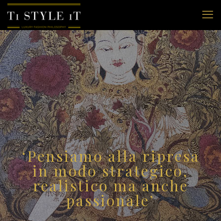
‘Pensiamo alla ripresa
in modo strategico,
realistico ma anche
passionale’