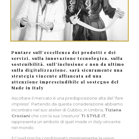
Puntare sull’eccellenza dei prodotti e dei
servizi, sulla innovazione tecnologica, sulla
sostenibilità, sull’inclusione e non da ultimo
sulla digitalizzazione, sarà sicuramente una
strategia vincente affiancata ad una
attenzione imprescindibile al sostegno del
Made in Italy
Ascoltare il mercato è una predisposizione alta del ‘
fare
impresa’
. Partendo da questa considerazione abbiamo
incontrato nel suo atelier di Gubbio, in Umbria,
Tiziana
Crociani
che con la sua ‘
creatura’
Ti STYLE iT
,
rappresenta un simbolo di quel
made in Italy
vincente
nel mondo.
Il Covid non ha condizionato minimamente la vision