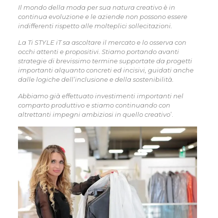
Il mondo della moda per sua natura creativo è in
continua evoluzione e le aziende non possono essere
indifferenti rispetto alle molteplici sollecitazioni.
La Ti STYLE iT sa ascoltare il mercato e lo osserva con
occhi attenti e propositivi. Stiamo portando avanti
strategie di brevissimo termine supportate da progetti
importanti alquanto concreti ed incisivi, guidati anche
dalle logiche dell’inclusione e della sostenibilità.
Abbiamo già effettuato investimenti importanti nel
comparto produttivo e stiamo continuando con
altrettanti impegni ambiziosi in quello creativo
’.