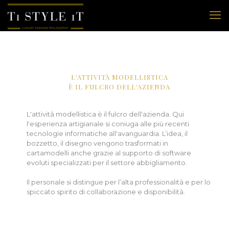
L'ATTIVITÀ MODELLISTICA
È IL FULCRO DELL'AZIENDA
L'attività modellistica è il fulcro dell'azienda. Qui
l'esperienza artigianale si coniuga alle più recenti
tecnologie informatiche all'avanguardia. L’idea, il
bozzetto, il disegno vengono trasformati in
cartamodelli anche grazie al supporto di software
evoluti specializzati per il settore abbigliamento.
Il personale si distingue per l’alta professionalità e per lo
spiccato spirito di collaborazione e disponibilità.