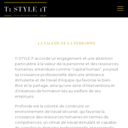
LA VALEUR DE LA PERSONNE
Ti STYLE iT accorde un engagement et une attention
particulière à la valeur de la personne et des ressources
humaines, entendues comme “capital humain”, poursuit
sa croissance professionelle dans une ambiance
stimulante et de travail d’équipe qui favorise le bien-
être et le partage, ainsi qu’une série d’interventions et
d’initiatives de formation liés au welfare de ses
employés.
Profonde est la volonté de construire un
environnement de travail sécurisé, qui favorise la
croissance des ressources humaines en termes de
compétences, un climat de travail stimulant et capable
de concilier le domaine professionnelle et personelle.